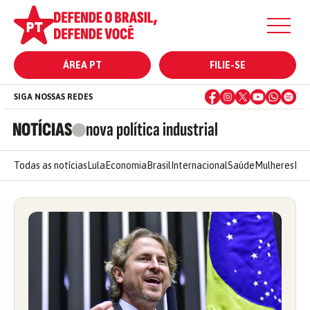
ÁREA PT
FILIE-SE
SIGA NOSSAS REDES
NOTÍCIAS
nova política industrial
Todas as notícias
Lula
Economia
Brasil
Internacional
Saúde
Mulheres
Ele