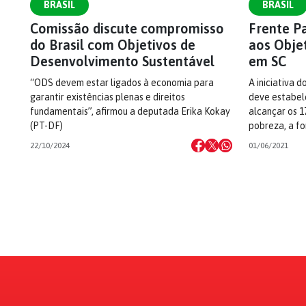
BRASIL
BRASIL
Comissão discute compromisso
Frente P
do Brasil com Objetivos de
aos Obje
Desenvolvimento Sustentável
em SC
“ODS devem estar ligados à economia para
A iniciativa 
garantir existências plenas e direitos
deve estabel
fundamentais”, afirmou a deputada Erika Kokay
alcançar os 
(PT-DF)
pobreza, a fo
22/10/2024
01/06/2021