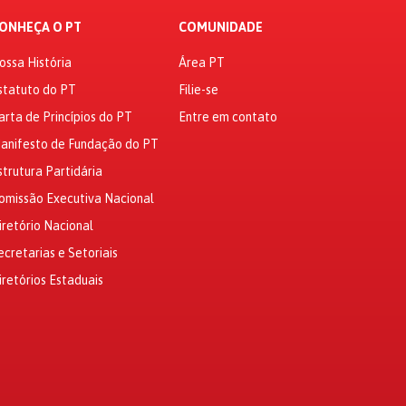
ONHEÇA O PT
COMUNIDADE
ossa História
Área PT
statuto do PT
Filie-se
arta de Princípios do PT
Entre em contato
anifesto de Fundação do PT
strutura Partidária
omissão Executiva Nacional
iretório Nacional
ecretarias e Setoriais
iretórios Estaduais