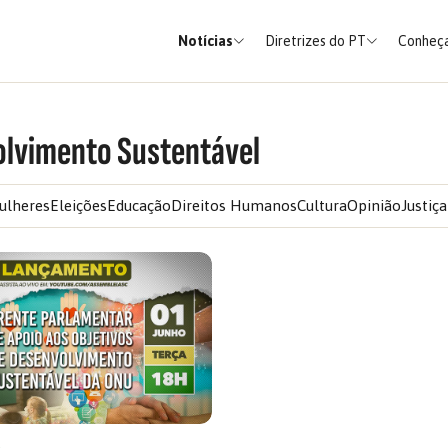
Notícias
Diretrizes do PT
Conheça
olvimento Sustentável
ulheres
Eleições
Educação
Direitos Humanos
Cultura
Opinião
Justiça