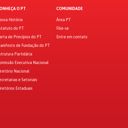
ONHEÇA O PT
COMUNIDADE
ossa História
Área PT
statuto do PT
Filie-se
arta de Princípios do PT
Entre em contato
anifesto de Fundação do PT
strutura Partidária
omissão Executiva Nacional
iretório Nacional
ecretarias e Setoriais
iretórios Estaduais