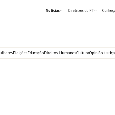
Notícias
Diretrizes do PT
Conheça
ulheres
Eleições
Educação
Direitos Humanos
Cultura
Opinião
Justiça