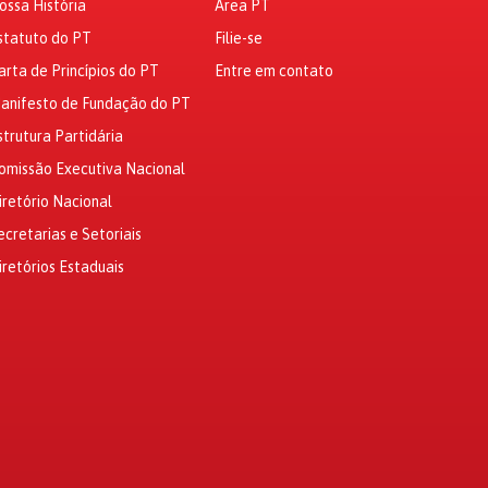
ossa História
Área PT
statuto do PT
Filie-se
arta de Princípios do PT
Entre em contato
anifesto de Fundação do PT
strutura Partidária
omissão Executiva Nacional
iretório Nacional
ecretarias e Setoriais
iretórios Estaduais