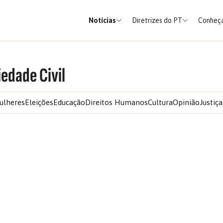
Notícias
Diretrizes do PT
Conheça
edade Civil
ulheres
Eleições
Educação
Direitos Humanos
Cultura
Opinião
Justiça