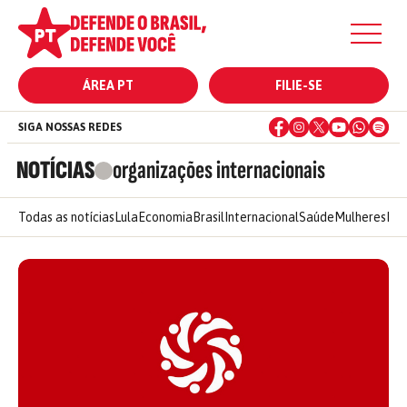
ÁREA PT
FILIE-SE
SIGA NOSSAS REDES
NOTÍCIAS
organizações internacionais
Todas as notícias
Lula
Economia
Brasil
Internacional
Saúde
Mulheres
Ele