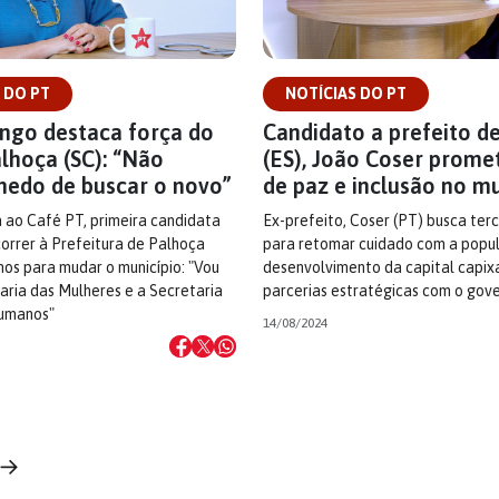
 DO PT
NOTÍCIAS DO PT
ongo destaca força do
Candidato a prefeito de
lhoça (SC): “Não
(ES), João Coser prom
edo de buscar o novo”
de paz e inclusão no mu
 ao Café PT, primeira candidata
Ex-prefeito, Coser (PT) busca ter
orrer à Prefeitura de Palhoça
para retomar cuidado com a popu
nos para mudar o município: "Vou
desenvolvimento da capital capix
taria das Mulheres e a Secretaria
parcerias estratégicas com o gove
Humanos"
14/08/2024
 →