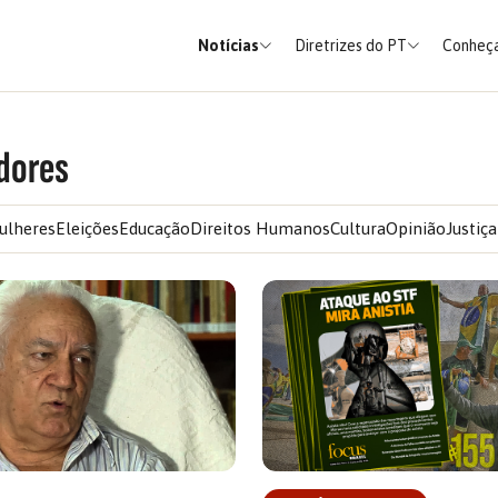
Notícias
Diretrizes do PT
Conheça
dores
ulheres
Eleições
Educação
Direitos Humanos
Cultura
Opinião
Justiça