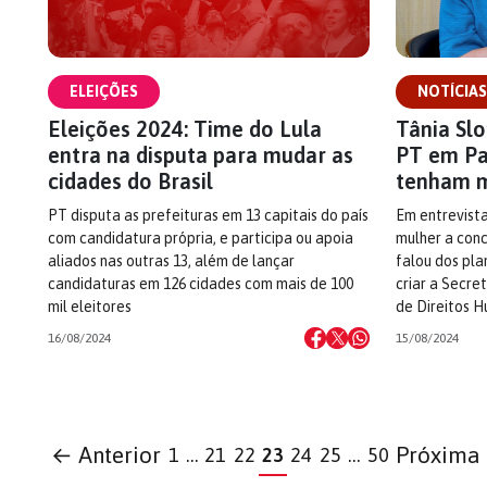
ELEIÇÕES
NOTÍCIAS
Eleições 2024: Time do Lula
Tânia Sl
entra na disputa para mudar as
PT em Pa
cidades do Brasil
tenham m
PT disputa as prefeituras em 13 capitais do país
Em entrevista
com candidatura própria, e participa ou apoia
mulher a conc
aliados nas outras 13, além de lançar
falou dos pla
candidaturas em 126 cidades com mais de 100
criar a Secre
mil eleitores
de Direitos 
16/08/2024
15/08/2024
← Anterior
Próxima
1
…
21
22
23
24
25
…
50