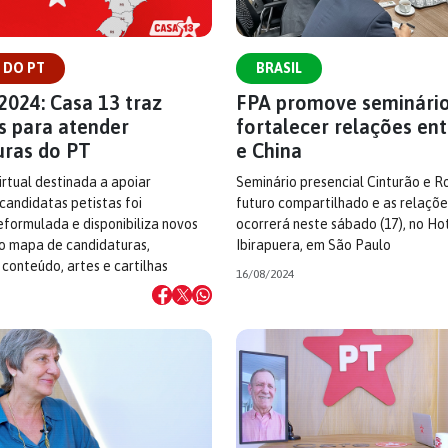
 DO PT
BRASIL
2024: Casa 13 traz
FPA promove seminário
s para atender
fortalecer relações ent
uras do PT
e China
rtual destinada a apoiar
Seminário presencial Cinturão e R
candidatas petistas foi
futuro compartilhado e as relaçõe
formulada e disponibiliza novos
ocorrerá neste sábado (17), no Ho
 o mapa de candidaturas,
Ibirapuera, em São Paulo
conteúdo, artes e cartilhas
16/08/2024