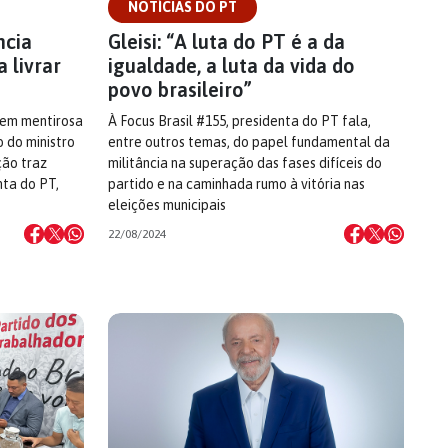
NOTÍCIAS DO PT
ncia
Gleisi: “A luta do PT é a da
 livrar
igualdade, a luta da vida do
povo brasileiro”
gem mentirosa
À Focus Brasil #155, presidenta do PT fala,
o do ministro
entre outros temas, do papel fundamental da
ção traz
militância na superação das fases difíceis do
ta do PT,
partido e na caminhada rumo à vitória nas
eleições municipais
22/08/2024