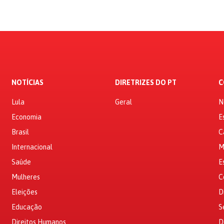
NOTÍCIAS
DIRETRIZES DO PT
C
Lula
Geral
N
Economia
E
Brasil
C
Internacional
M
Saúde
E
Mulheres
C
Eleições
D
Educação
S
Direitos Humanos
D