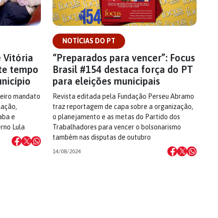
NOTÍCIAS DO PT
 Vitória
“Preparados para vencer”: Focus
ete tempo
Brasil #154 destaca força do PT
nicípio
para eleições municipais
ceiro mandato
Revista editada pela Fundação Perseu Abramo
lação,
traz reportagem de capa sobre a organização,
aba e
o planejamento e as metas do Partido dos
rno Lula
Trabalhadores para vencer o bolsonarismo
também nas disputas de outubro
14/08/2024