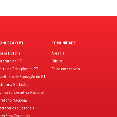
ONHEÇA O PT
COMUNIDADE
ossa História
Área PT
statuto do PT
Filie-se
arta de Princípios do PT
Entre em contato
anifesto de Fundação do PT
strutura Partidária
omissão Executiva Nacional
iretório Nacional
ecretarias e Setoriais
iretórios Estaduais