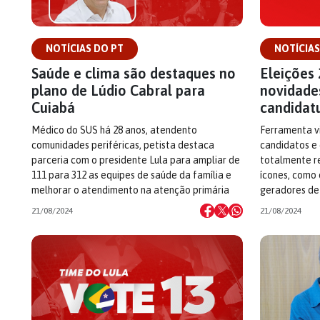
NOTÍCIAS DO PT
NOTÍCIAS
Saúde e clima são destaques no
Eleições 
plano de Lúdio Cabral para
novidade
Cuiabá
candidat
Médico do SUS há 28 anos, atendento
Ferramenta vi
comunidades periféricas, petista destaca
candidatos e 
parceria com o presidente Lula para ampliar de
totalmente re
111 para 312 as equipes de saúde da família e
ícones, como
melhorar o atendimento na atenção primária
geradores de 
21/08/2024
21/08/2024