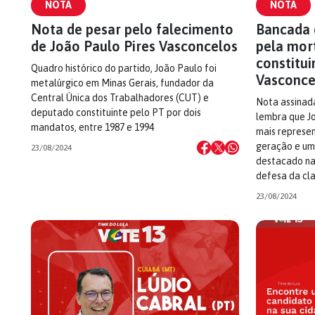
NOTA
NOTA
Nota de pesar pelo falecimento
Bancada 
de João Paulo Pires Vasconcelos
pela mor
constitui
Quadro histórico do partido, João Paulo foi
Vasconce
metalúrgico em Minas Gerais, fundador da
Central Única dos Trabalhadores (CUT) e
Nota assinada
deputado constituinte pelo PT por dois
lembra que J
mandatos, entre 1987 e 1994
mais represen
geração e um
23/08/2024
destacado na
defesa da cl
23/08/2024