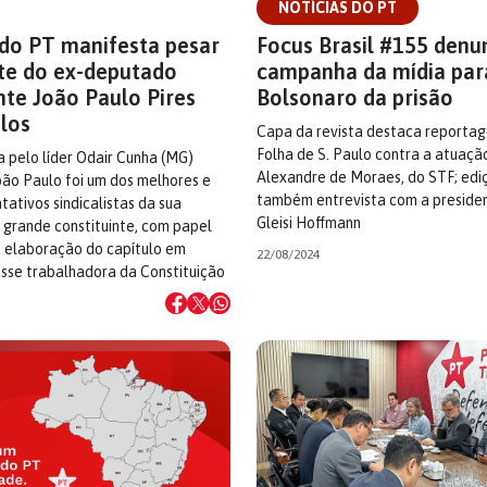
NOTÍCIAS DO PT
do PT manifesta pesar
Focus Brasil #155 denu
te do ex-deputado
campanha da mídia para
nte João Paulo Pires
Bolsonaro da prisão
los
Capa da revista destaca reporta
Folha de S. Paulo contra a atuaçã
 pelo líder Odair Cunha (MG)
Alexandre de Moraes, do STF; edi
oão Paulo foi um dos melhores e
também entrevista com a presiden
tativos sindicalistas da sua
Gleisi Hoffmann
 grande constituinte, com papel
 elaboração do capítulo em
22/08/2024
asse trabalhadora da Constituição