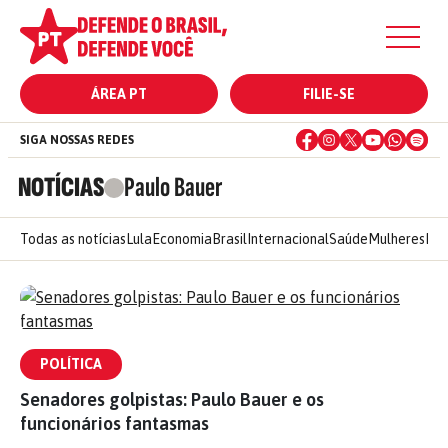
ÁREA PT
FILIE-SE
SIGA NOSSAS REDES
NOTÍCIAS
Paulo Bauer
Todas as notícias
Lula
Economia
Brasil
Internacional
Saúde
Mulheres
Ele
POLÍTICA
Senadores golpistas: Paulo Bauer e os
funcionários fantasmas