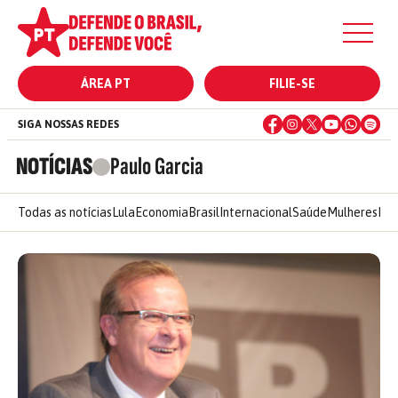
ÁREA PT
FILIE-SE
SIGA NOSSAS REDES
NOTÍCIAS
Paulo Garcia
Todas as notícias
Lula
Economia
Brasil
Internacional
Saúde
Mulheres
Ele