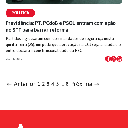
POLÍTICA
Previdência: PT, PCdoB e PSOL entram com ação
no STF para barrar reforma
Partidos ingressaram com dois mandados de segurança nesta
quinta-feira (25); um pede que aprovação na CCJ seja anulada e o
outro declara inconstitucionalidade da PEC
25/04/2019
← Anterior
Próxima →
1
2
3
4
5
…
8