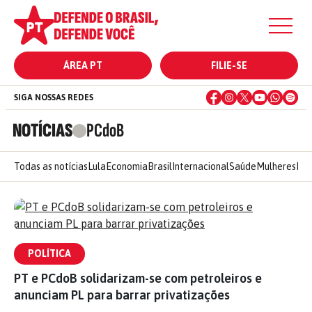
ÁREA PT
FILIE-SE
SIGA NOSSAS REDES
NOTÍCIAS
PCdoB
Todas as notícias
Lula
Economia
Brasil
Internacional
Saúde
Mulheres
Ele
POLÍTICA
PT e PCdoB solidarizam-se com petroleiros e
anunciam PL para barrar privatizações