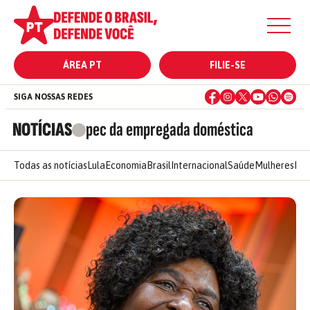
ÁREA PT
FILIE-SE
SIGA NOSSAS REDES
NOTÍCIAS
pec da empregada doméstica
Todas as notícias
Lula
Economia
Brasil
Internacional
Saúde
Mulheres
Ele