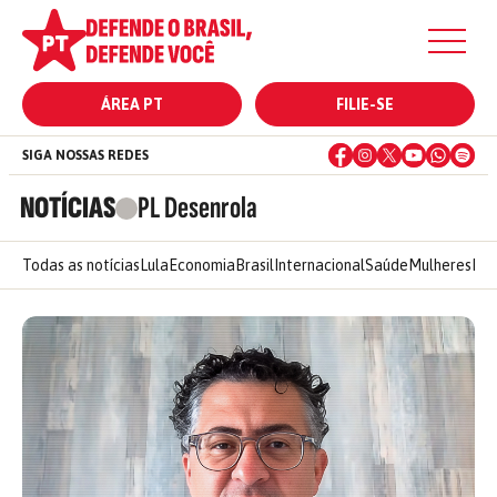
ÁREA PT
FILIE-SE
SIGA NOSSAS REDES
NOTÍCIAS
PL Desenrola
Todas as notícias
Lula
Economia
Brasil
Internacional
Saúde
Mulheres
Ele