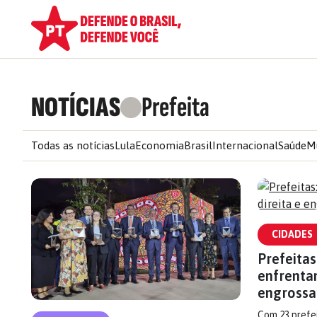
NOTÍCIAS
Prefeita
Todas as notícias
Lula
Economia
Brasil
Internacional
Saúde
M
CIDADES
Prefeita
enfrentam
engrossa
Com 23 prefei