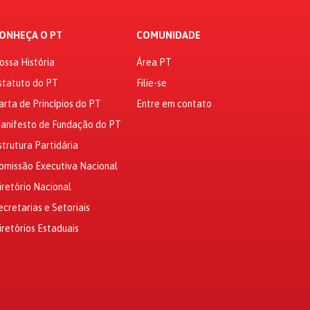
ONHEÇA O PT
COMUNIDADE
ossa História
Área PT
statuto do PT
Filie-se
arta de Princípios do PT
Entre em contato
anifesto de Fundação do PT
strutura Partidária
omissão Executiva Nacional
iretório Nacional
ecretarias e Setoriais
iretórios Estaduais