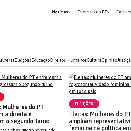
Notícias
Diretrizes do PT
Conheça
ulheres
Eleições
Educação
Direitos Humanos
Cultura
Opinião
Justiça
ELEIÇÕES
s: Mulheres do PT
 a direita e
Eleitas: Mulheres do P
m o segundo turno
ampliam representativ
feminina na política e
tas eleitas, quatro no segundo