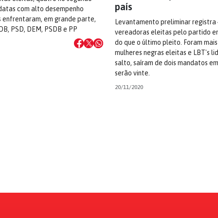
país
idatas com alto desempenho
as enfrentaram, em grande parte,
Levantamento preliminar registra
DB, PSD, DEM, PSDB e PP
vereadoras eleitas pelo partido e
do que o último pleito. Foram mais
mulheres negras eleitas e LBT's l
salto, saíram de dois mandatos em
serão vinte.
20/11/2020