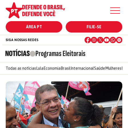
ÁREA PT
FILIE-SE
SIGA NOSSAS REDES
NOTÍCIAS
Programas Eleitorais
Todas as notícias
Lula
Economia
Brasil
Internacional
Saúde
Mulheres
Ele