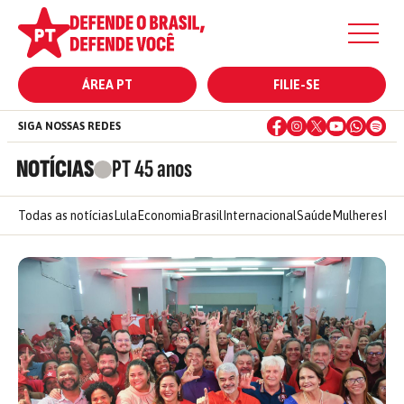
ÁREA PT
FILIE-SE
SIGA NOSSAS REDES
NOTÍCIAS
PT 45 anos
Todas as notícias
Lula
Economia
Brasil
Internacional
Saúde
Mulheres
Ele