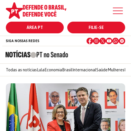
ÁREA PT
FILIE-SE
SIGA NOSSAS REDES
NOTÍCIAS
PT no Senado
Todas as notícias
Lula
Economia
Brasil
Internacional
Saúde
Mulheres
Ele