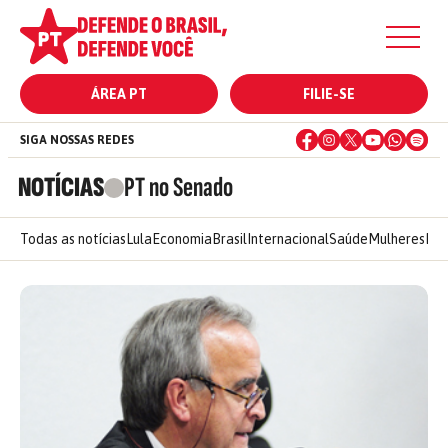
ÁREA PT
FILIE-SE
SIGA NOSSAS REDES
NOTÍCIAS
PT no Senado
Todas as notícias
Lula
Economia
Brasil
Internacional
Saúde
Mulheres
Ele