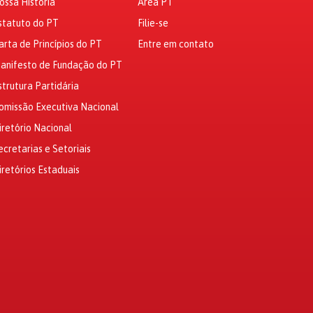
ossa História
Área PT
statuto do PT
Filie-se
arta de Princípios do PT
Entre em contato
anifesto de Fundação do PT
strutura Partidária
omissão Executiva Nacional
iretório Nacional
ecretarias e Setoriais
iretórios Estaduais