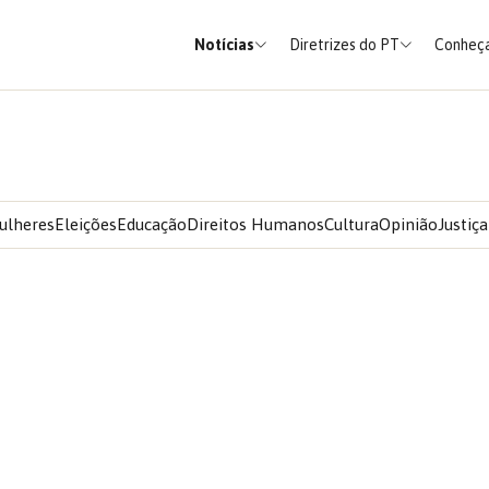
Notícias
Diretrizes do PT
Conheça
ulheres
Eleições
Educação
Direitos Humanos
Cultura
Opinião
Justiça