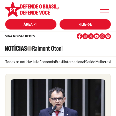
ÁREA PT
FILIE-SE
SIGA NOSSAS REDES
NOTÍCIAS
Raimont Otoni
Todas as notícias
Lula
Economia
Brasil
Internacional
Saúde
Mulheres
Ele