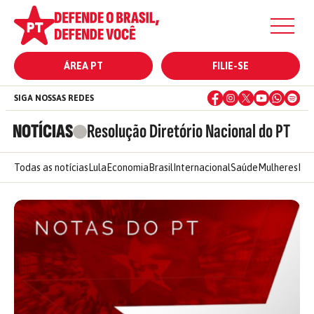
ÁREA PT
FILIE-SE
SIGA NOSSAS REDES
NOTÍCIAS
Resolução Diretório Nacional do PT
Todas as notícias
Lula
Economia
Brasil
Internacional
Saúde
Mulheres
Ele