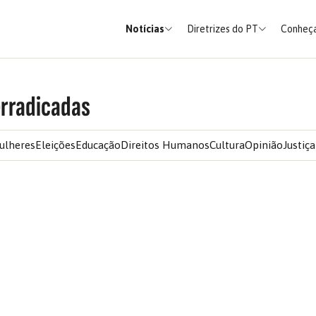
Notícias
Diretrizes do PT
Conheça
erradicadas
ulheres
Eleições
Educação
Direitos Humanos
Cultura
Opinião
Justiça