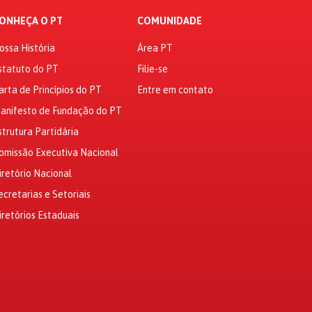
ONHEÇA O PT
COMUNIDADE
ossa História
Área PT
statuto do PT
Filie-se
arta de Princípios do PT
Entre em contato
anifesto de Fundação do PT
strutura Partidária
omissão Executiva Nacional
iretório Nacional
ecretarias e Setoriais
iretórios Estaduais