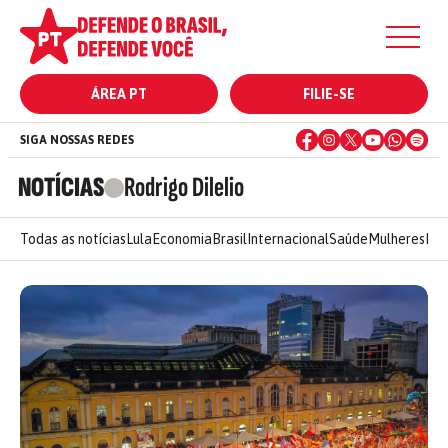
ÁREA PT
FILIE-SE
SIGA NOSSAS REDES
NOTÍCIAS
Rodrigo Dilelio
Todas as notícias
Lula
Economia
Brasil
Internacional
Saúde
Mulheres
Ele