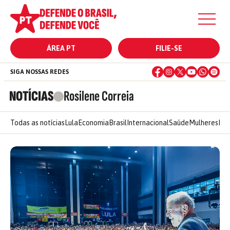
ÁREA PT
FILIE-SE
SIGA NOSSAS REDES
NOTÍCIAS
Rosilene Correia
Todas as notícias
Lula
Economia
Brasil
Internacional
Saúde
Mulheres
Ele