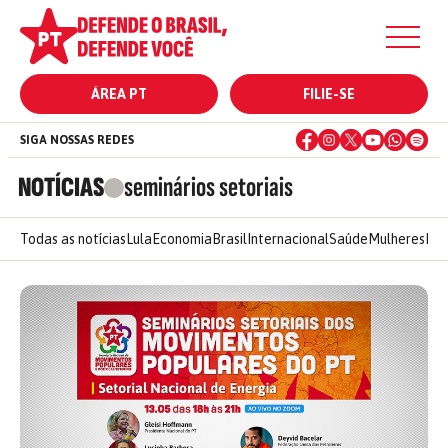
ÁREA PT
FILIE-SE
SIGA NOSSAS REDES
NOTÍCIAS
seminários setoriais
Todas as notícias
Lula
Economia
Brasil
Internacional
Saúde
Mulheres
Ele