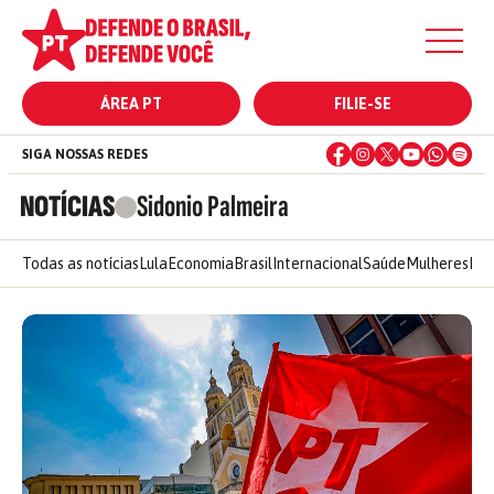
ÁREA PT
FILIE-SE
SIGA NOSSAS REDES
NOTÍCIAS
Sidonio Palmeira
Todas as notícias
Lula
Economia
Brasil
Internacional
Saúde
Mulheres
Ele