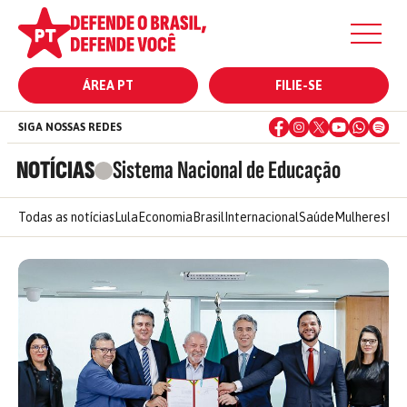
ÁREA PT
FILIE-SE
SIGA NOSSAS REDES
NOTÍCIAS
Sistema Nacional de Educação
Todas as notícias
Lula
Economia
Brasil
Internacional
Saúde
Mulheres
Ele