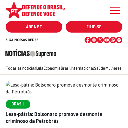
ÁREA PT
FILIE-SE
SIGA NOSSAS REDES
NOTÍCIAS
Supremo
Todas as notícias
Lula
Economia
Brasil
Internacional
Saúde
Mulheres
Ele
BRASIL
Lesa-pátria: Bolsonaro promove desmonte
criminoso da Petrobrás