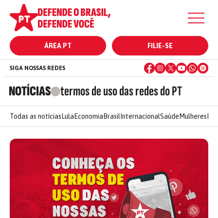
ÁREA PT
FILIE-SE
SIGA NOSSAS REDES
NOTÍCIAS
termos de uso das redes do PT
Todas as notícias
Lula
Economia
Brasil
Internacional
Saúde
Mulheres
Ele