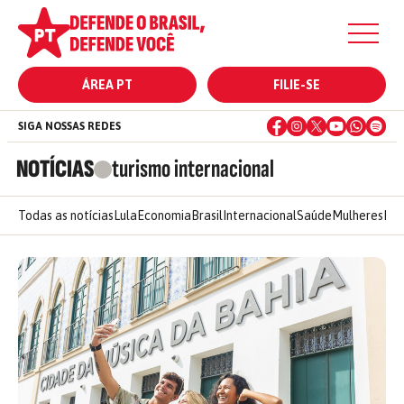
ÁREA PT
FILIE-SE
SIGA NOSSAS REDES
NOTÍCIAS
turismo internacional
Todas as notícias
Lula
Economia
Brasil
Internacional
Saúde
Mulheres
Ele