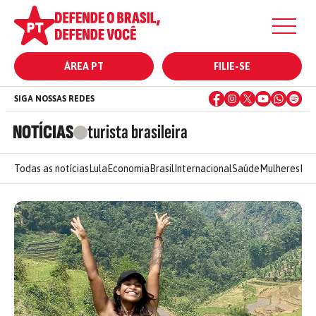
ÁREA PT
FILIE-SE
SIGA NOSSAS REDES
NOTÍCIAS
turista brasileira
Todas as notícias
Lula
Economia
Brasil
Internacional
Saúde
Mulheres
Ele