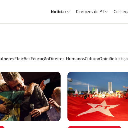
Notícias
Diretrizes do PT
Conheça
ulheres
Eleições
Educação
Direitos Humanos
Cultura
Opinião
Justiça