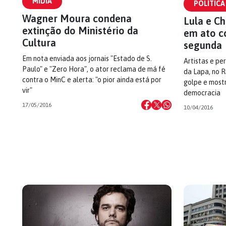
MÍDIA
POLÍTICA
Wagner Moura condena
Lula e C
extinção do Ministério da
em ato c
Cultura
segunda
Em nota enviada aos jornais "Estado de S.
Artistas e pe
Paulo" e "Zero Hora", o ator reclama de má fé
da Lapa, no R
contra o MinC e alerta: "o pior ainda está por
golpe e mostr
vir"
democracia
17/05/2016
10/04/2016