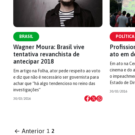
BRASIL
POLÍTICA
Wagner Moura: Brasil vive
Profissi
tentativa revanchista de
ato em d
antecipar 2018
Em ato na Cent
cinema e do a
Em artigo na Folha, ator pede respeito ao voto
o impeachmen
e diz que não é necessário ser governista para
Estado de Dir
achar que “há algo tendencioso no reino das
investigações”
30/03/2016
30/03/2016
← Anterior
1
2