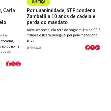
JUSTIÇA
, Carla
Por unanimidade, STF condena
Zambelli a 10 anos de cadeia e
elo
perda do mandato
Além ser presa, ela terá de pagar multa de R$ 2
milhões e ficará inelegível por pelo menos oito
ambém
anos
ancárias,
lusão do nome
15/05/2025
ados da