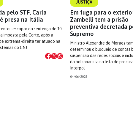
JUSTIÇA
a pelo STF, Carla
Em fuga para o exterior
é presa na Itália
Zambelli tem a prisão
preventiva decretada p
 tentou escapar da sentença de 10
Supremo
a imposta pela Corte, após a
de extrema-direita ter atuado na
Ministro Alexandre de Moraes t
sistemas do CNJ
determinou o bloqueio de contas b
suspensão das redes sociais e inc
da bolsonarista na lista de procur
Interpol
04/06/2025