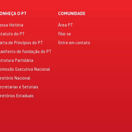
ONHEÇA O PT
COMUNIDADE
ossa História
Área PT
statuto do PT
Filie-se
arta de Princípios do PT
Entre em contato
anifesto de Fundação do PT
strutura Partidária
omissão Executiva Nacional
iretório Nacional
ecretarias e Setoriais
iretórios Estaduais