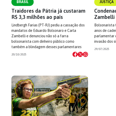
BRASIL
JUSTIÇA
Traidores da Pátria já custaram
Condenad
R$ 3,3 milhões ao país
Zambelli 
Lindbergh Farias (PT-RJ) pediu a cassação dos
Bolsonarista
mandatos de Eduardo Bolsonaro e Carla
anos de cadei
Zambelli e denunciou não só a farra
parlamentar 
bolsonarista com dinheiro público como
invasão dos 
também a blindagem desses parlamentares
29/07/2025
20/10/2025