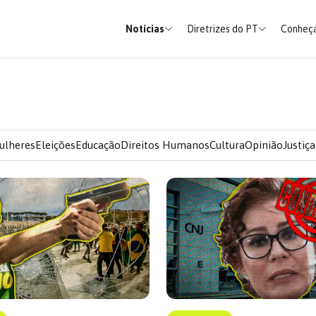
Notícias
Diretrizes do PT
Conheça
ulheres
Eleições
Educação
Direitos Humanos
Cultura
Opinião
Justiça