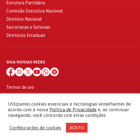
Estrutura Partidária
Comissão Executiva Nacional
Diretório Nacional
Secretarias e Setoriais
Diretórios Estaduais
SIGA NOSSAS REDES
Termos de uso
Política de privacidade
© 2010 - 2026
Utilizamos cookies essenciais e tecnologias semelhantes de
Partido dos Trabalhadores Todos os direitos reservados
acordo com a nossa
Política de Privacidade
e, ao continuar
navegando, você concorda com estas condições.
Configurações de cookies
ACEITO