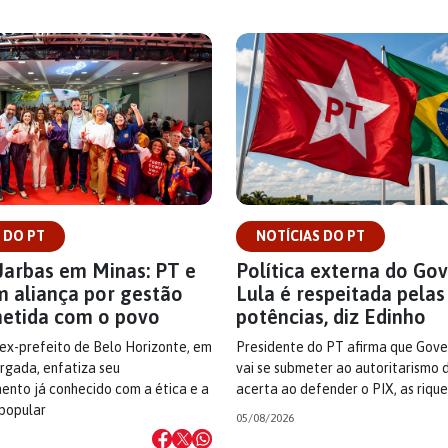
 DO PT
NOTÍCIAS DO PT
Jarbas em Minas: PT e
Política externa do Go
m aliança por gestão
Lula é respeitada pela
etida com o povo
potências, diz Edinho
 ex-prefeito de Belo Horizonte, em
Presidente do PT afirma que Gove
argada, enfatiza seu
vai se submeter ao autoritarismo 
nto já conhecido com a ética e a
acerta ao defender o PIX, as riqu
 popular
05/08/2026