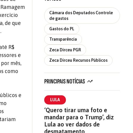
re Ramagem
Câmara dos Deputados Controle
xercício
de gastos
a, de que
Gastos do PL
.
Transparência
até R$
Zeca Dirceu PGR
essores e
Zeca Dirceu Recursos Públicos
 por mês,
tos como
PRINCIPAIS NOTÍCIAS
úblicos e
LULA
omo
‘Quero tirar uma foto e
os
mandar para o Trump’, diz
stariam
Lula ao ver dados de
desmatamento