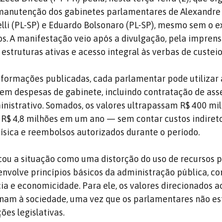
 manutenção dos gabinetes parlamentares de Alexand
elli (PL-SP) e Eduardo Bolsonaro (PL-SP), mesmo sem o e
s. A manifestação veio após a divulgação, pela imprens
struturas ativas e acesso integral às verbas de custeio
formações publicadas, cada parlamentar pode utilizar 
em despesas de gabinete, incluindo contratação de ass
istrativo. Somados, os valores ultrapassam R$ 400 mil
 R$ 4,8 milhões em um ano — sem contar custos indire
 física e reembolsos autorizados durante o período.
icou a situação como uma distorção do uso de recursos p
envolve princípios básicos da administração pública, c
cia e economicidade. Para ele, os valores direcionados a
rnam à sociedade, uma vez que os parlamentares não e
ões legislativas.