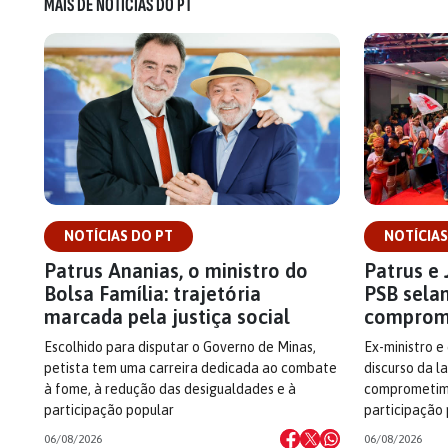
MAIS DE NOTÍCIAS DO PT
NOTÍCIAS DO PT
NOTÍCIAS
Patrus Ananias, o ministro do
Patrus e 
Bolsa Família: trajetória
PSB sela
marcada pela justiça social
comprom
Escolhido para disputar o Governo de Minas,
Ex-ministro e
petista tem uma carreira dedicada ao combate
discurso da l
à fome, à redução das desigualdades e à
comprometime
participação popular
participação
06/08/2026
06/08/2026