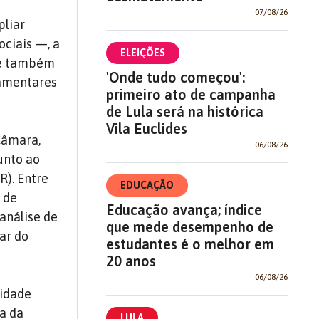
07/08/26
pliar
ciais —, a
ELEIÇÕES
Ele também
'Onde tudo começou':
lamentares
primeiro ato de campanha
de Lula será na histórica
Vila Euclides
Câmara,
06/08/26
unto ao
R). Entre
EDUCAÇÃO
o de
Educação avança; índice
análise de
que mede desempenho de
ar do
estudantes é o melhor em
20 anos
06/08/26
vidade
ça da
LULA