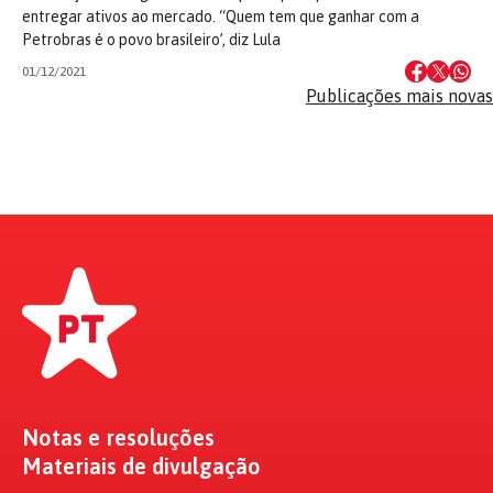
entregar ativos ao mercado. “Quem tem que ganhar com a
Petrobras é o povo brasileiro’, diz Lula
01/12/2021
Navegação
Publicações mais novas
por
posts
Notas e resoluções
Materiais de divulgação