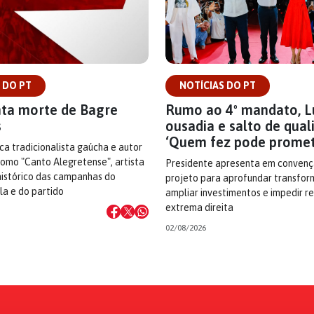
 DO PT
NOTÍCIAS DO PT
ta morte de Bagre
Rumo ao 4º mandato, L
s
ousadia e salto de qual
‘Quem fez pode promet
ca tradicionalista gaúcha e autor
como "Canto Alegretense", artista
Presidente apresenta em convenç
 histórico das campanhas do
projeto para aprofundar transfor
la e do partido
ampliar investimentos e impedir r
extrema direita
02/08/2026