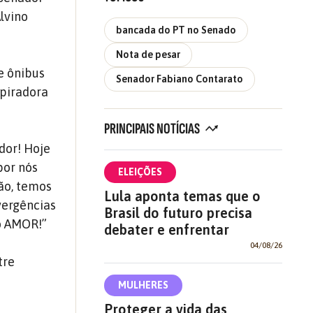
lvino
bancada do PT no Senado
Nota de pesar
e ônibus
Senador Fabiano Contarato
spiradora
PRINCIPAIS NOTÍCIAS
dor! Hoje
por nós
ELEIÇÕES
ão, temos
Lula aponta temas que o
vergências
Brasil do futuro precisa
o AMOR!”
debater e enfrentar
04/08/26
tre
MULHERES
Proteger a vida das