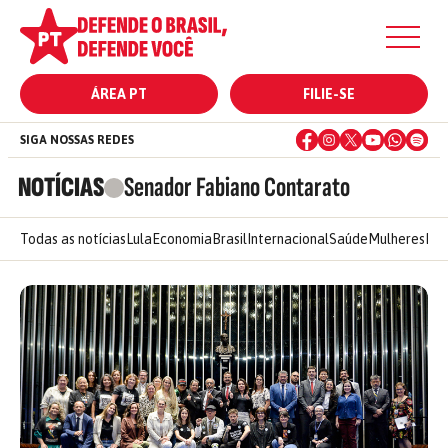
ÁREA PT
FILIE-SE
SIGA NOSSAS REDES
NOTÍCIAS
Senador Fabiano Contarato
Todas as notícias
Lula
Economia
Brasil
Internacional
Saúde
Mulheres
Ele