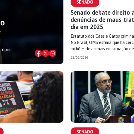
SENADO
Senado debate direito 
denúncias de maus-trat
ão
dia em 2025
e
Estatuto dos Cães e Gatos criminal
No Brasil, OMS estima que há cerc
milhões de animais em situação de
próprio
22/06/2026
SENADO