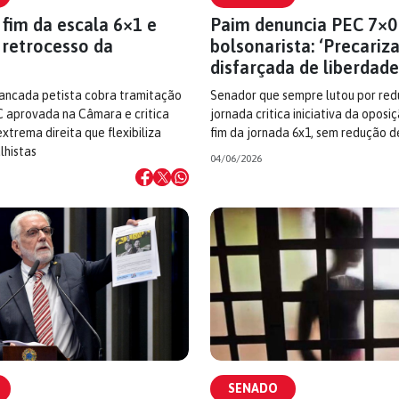
fim da escala 6×1 e
Paim denuncia PEC 7×0
 retrocesso da
bolsonarista: ‘Precariz
disfarçada de liberdade
ancada petista cobra tramitação
Senador que sempre lutou por re
C aprovada na Câmara e critica
jornada critica iniciativa da opos
xtrema direita que flexibiliza
fim da jornada 6x1, sem redução d
lhistas
04/06/2026
SENADO