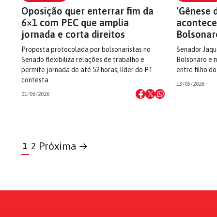
Oposição quer enterrar fim da
‘Gênese 
6×1 com PEC que amplia
acontece
jornada e corta direitos
Bolsonar
Proposta protocolada por bolsonaristas no
Senador Jaqu
Senado flexibiliza relações de trabalho e
Bolsonaro e 
permite jornada de até 52 horas; líder do PT
entre filho d
contesta
13/05/2026
01/06/2026
Próxima →
1
2