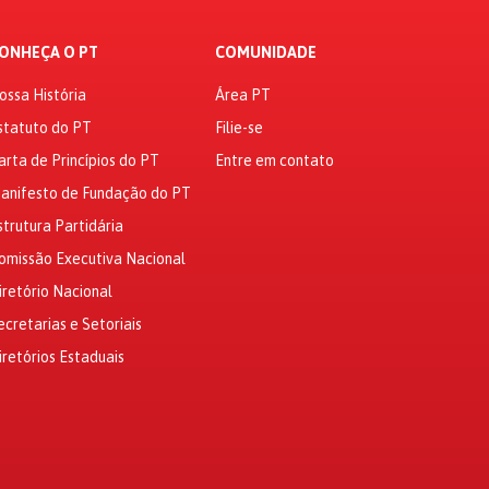
ONHEÇA O PT
COMUNIDADE
ossa História
Área PT
statuto do PT
Filie-se
arta de Princípios do PT
Entre em contato
anifesto de Fundação do PT
strutura Partidária
omissão Executiva Nacional
iretório Nacional
ecretarias e Setoriais
iretórios Estaduais