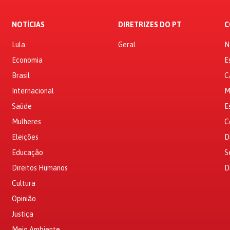
NOTÍCIAS
DIRETRIZES DO PT
C
Lula
Geral
N
Economia
E
Brasil
C
Internacional
M
Saúde
E
Mulheres
C
Eleições
D
Educação
S
Direitos Humanos
D
Cultura
Opinião
Justiça
Meio Ambiente