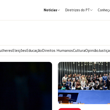
Notícias
Diretrizes do PT
Conheça
ulheres
Eleições
Educação
Direitos Humanos
Cultura
Opinião
Justiça