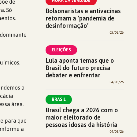
HORA DA VERDADE
spõe de
a. Só
Bolsonaristas e antivacinas
retomam a ‘pandemia de
mentos.
desinformação’
05/08/26
a dominante
ELEIÇÕES
Lula aponta temas que o
uímicos.
Brasil do futuro precisa
debater e enfrentar
04/08/26
tendemos a
icácia
BRASIL
essa área.
Brasil chega a 2026 com o
maior eleitorado de
te para que
pessoas idosas da história
conforme a
04/08/26