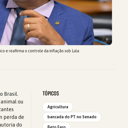
o e reafirma o controle da inflação sob Lula
TÓPICOS
 Brasil.
, animal ou
Agricultura
zantes
m perda de
bancada do PT no Senado
autoria do
Beto Faro