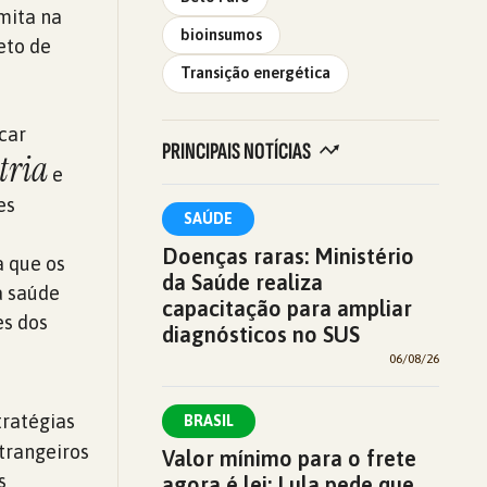
mita na
bioinsumos
eto de
Transição energética
car
PRINCIPAIS NOTÍCIAS
tria
e
es
SAÚDE
a
Doenças raras: Ministério
a que os
da Saúde realiza
a saúde
capacitação para ampliar
es dos
diagnósticos no SUS
06/08/26
tratégias
BRASIL
strangeiros
Valor mínimo para o frete
s
agora é lei; Lula pede que