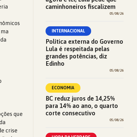
caminhoneiros fiscalizem
eria
05/08/26
onômicos
 uma
INTERNACIONAL
 da
Política externa do Governo
Lula é respeitada pelas
grandes potências, diz
Edinho
05/08/26
o
ECONOMIA
BC reduz juros de 14,25%
para 14% ao ano, o quarto
corte consecutivo
pções que
05/08/26
 da
de crise