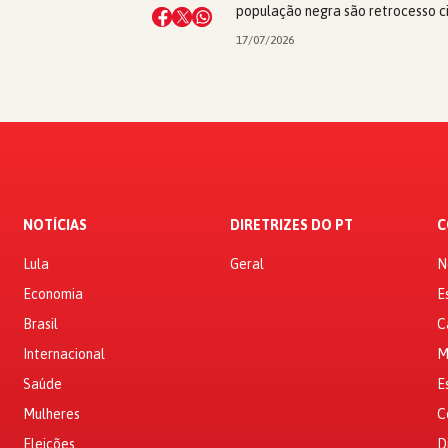
população negra são retrocesso ci
17/07/2026
NOTÍCIAS
DIRETRIZES DO PT
C
Lula
Geral
N
Economia
E
Brasil
C
Internacional
M
Saúde
E
Mulheres
C
Eleições
D