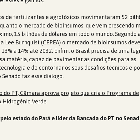
teresses e ganhos.
s de fertilizantes e agrotóxicos movimentaram 52 bilh
enquanto o mercado de bioinsumos, que vem crescendo m
imo, 15 bilhões de dólares em todo o mundo. Segundo 
sa Lee Burnquist (CEPEA) o mercado de bioinsumos deve
 13% a 14% até 2032. Enfim, o Brasil precisa de uma leg
ssa matéria, capaz de pavimentar as condições para as
ecnologia e de contornar os seus desafios técnicos e pol
 Senado faz esse diálogo.
 do PT, Câmara aprova projeto que cria o Programa de
 Hidrogênio Verde
 pelo estado do Pará e líder da Bancada do PT no Senad