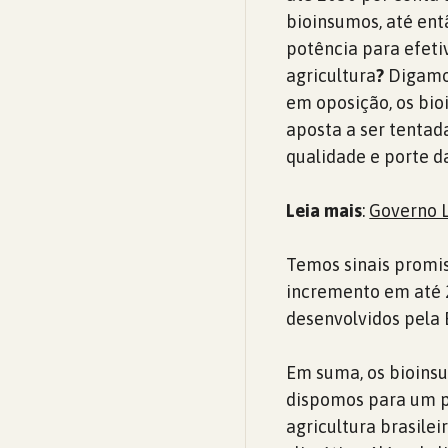
bioinsumos, até ent
potência para efeti
agricultura
?
Digamos
em oposição, os bi
aposta a ser tentada
qualidade e porte d
Leia mais
:
Governo L
Temos sinais promis
incremento em até 
desenvolvidos pela 
Em suma, os bioins
dispomos para um pr
agricultura brasile