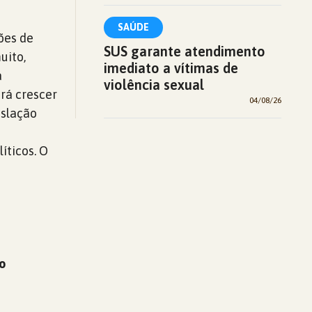
SAÚDE
ões de
SUS garante atendimento
uito,
imediato a vítimas de
a
violência sexual
rá crescer
04/08/26
islação
íticos. O
o