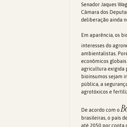
Senador Jaques Wagn
Câmara dos Deputad
deliberação ainda n
Em aparência, os bi
interesses do agrone
ambientalistas. Por
econômicos globais
agricultura exigida 
bioinsumos sejam in
pública, a seguranç
agrotóxicos e fertil
B
De acordo com o
brasileiras, o país 
até 2050 por conta 