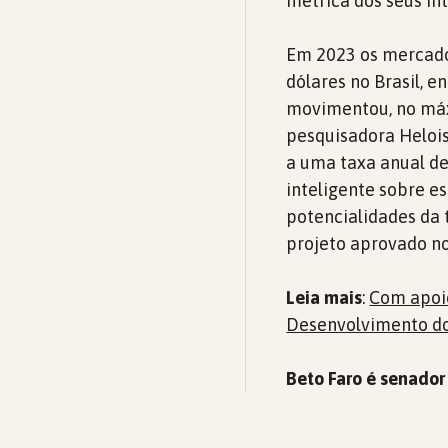
métrica dos seus in
Em 2023 os mercado
dólares no Brasil, 
movimentou, no máx
pesquisadora Heloi
a uma taxa anual de
inteligente sobre e
potencialidades da t
projeto aprovado no
Leia mais
:
Com apoio
Desenvolvimento do
Beto Faro é senador