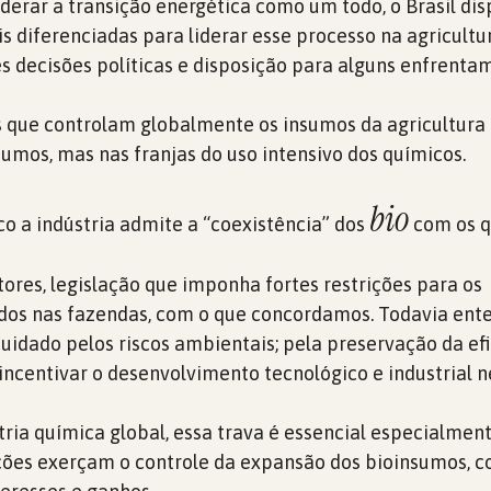
iderar a transição energética como um todo, o Brasil di
s diferenciadas para liderar esse processo na agricultur
s decisões políticas e disposição para alguns enfrenta
ios que controlam globalmente os insumos da agricultur
umos, mas nas franjas do uso intensivo dos químicos.
bio
o a indústria admite a “coexistência” dos
com os q
tores, legislação que imponha fortes restrições para os
dos nas fazendas, com o que concordamos. Todavia en
uidado pelos riscos ambientais; pela preservação da ef
incentivar o desenvolvimento tecnológico e industrial n
tria química global, essa trava é essencial especialmen
ções exerçam o controle da expansão dos bioinsumos, 