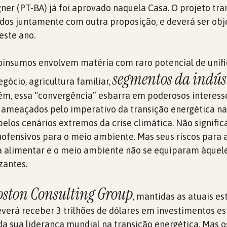
er (PT-BA) já foi aprovado naquela Casa. O projeto tra
os juntamente com outra proposição, e deverá ser obj
este ano.
oinsumos envolvem matéria com raro potencial de unifi
segmentos da indús
gócio, agricultura familiar,
ém, essa “convergência” esbarra em poderosos interess
 ameaçados pelo imperativo da transição energética n
pelos cenários extremos da crise climática. Não signific
ofensivos para o meio ambiente. Mas seus riscos para 
a alimentar e o meio ambiente não se equiparam àquel
izantes.
oston Consulting Group
, mantidas as atuais es
deverá receber 3 trilhões de dólares em investimentos e
da sua liderança mundial na transição energética. Mas o