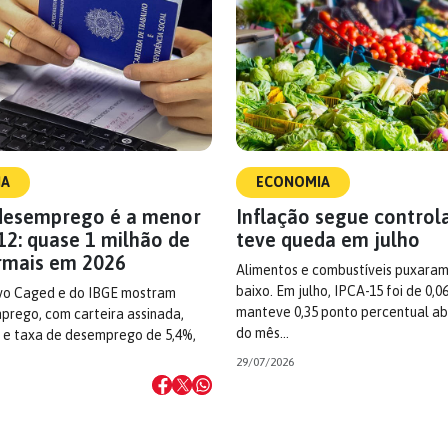
IA
ECONOMIA
desemprego é a menor
Inflação segue control
12: quase 1 milhão de
teve queda em julho
rmais em 2026
Alimentos e combustíveis puxaram
baixo. Em julho, IPCA-15 foi de 0,0
vo Caged e do IBGE mostram
manteve 0,35 ponto percentual ab
prego, com carteira assinada,
do mês…
a e taxa de desemprego de 5,4%,
29/07/2026