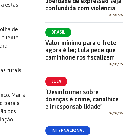
liberdade de expressão seja
ra estas
confundida com violência'
06/08/26
olha de
BRASIL
cliente,
Valor mínimo para o frete
para
agora é lei; Lula pede que
caminhoneiros fiscalizem
05/08/26
as rurais
LULA
‘Desinformar sobre
anco, Maria
doenças é crime, canalhice
o para a
e irresponsabilidade’
ção dos
05/08/26
ulação
INTERNACIONAL