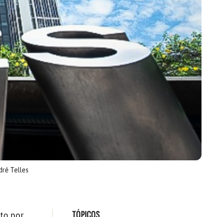
ré Telles
TÓPICOS
to por