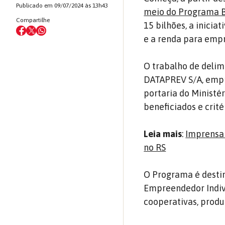
Publicado em 09/07/2024 às 13h43
meio do Programa B
Compartilhe
15 bilhões, a inicia
e a renda para empr
O trabalho de delim
DATAPREV S/A, empr
portaria do Ministé
beneficiados e crité
Leia mais
:
Imprensa 
no RS
O Programa é destin
Empreendedor Indivi
cooperativas, produ