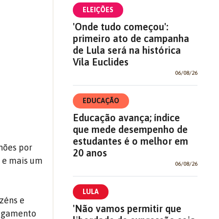
ELEIÇÕES
'Onde tudo começou':
primeiro ato de campanha
de Lula será na histórica
Vila Euclides
06/08/26
EDUCAÇÃO
Educação avança; índice
que mede desempenho de
estudantes é o melhor em
hões por
20 anos
o e mais um
06/08/26
LULA
zéns e
'Não vamos permitir que
pagamento