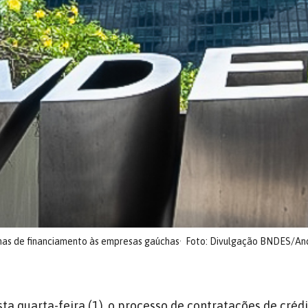
inhas de financiamento às empresas gaúchas
Foto: Divulgação BNDES/And
ta quarta-feira (1), o
processo de contratações de crédi