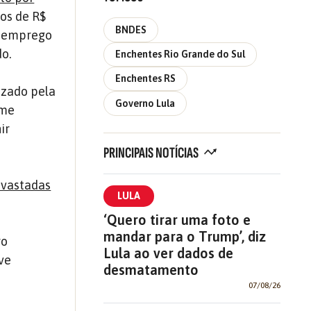
sos de R$
BNDES
 o emprego
o.
Enchentes Rio Grande do Sul
Enchentes RS
izado pela
Governo Lula
rme
ir
PRINCIPAIS NOTÍCIAS
evastadas
LULA
‘Quero tirar uma foto e
mandar para o Trump’, diz
ro
Lula ao ver dados de
ve
desmatamento
07/08/26