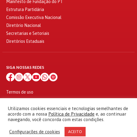
Manifesto de Fundação do PT
Estrutura Partidária
Comissão Executiva Nacional
Diretório Nacional
Secretarias e Setoriais
Diretórios Estaduais
SIGA NOSSAS REDES
Termos de uso
Política de privacidade
© 2010 - 2026
Utilizamos cookies essenciais e tecnologias semelhantes de
Partido dos Trabalhadores Todos os direitos reservados
acordo com a nossa
Política de Privacidade
e, ao continuar
navegando, você concorda com estas condições.
Configurações de cookies
ACEITO