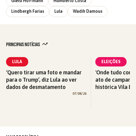
Gleisi Hoffmann
Humberto Costa
Lindbergh Farias
Lula
Wadih Damous
PRINCIPAIS NOTÍCIAS
LULA
ELEIÇÕES
‘Quero tirar uma foto e mandar
'Onde tudo começ
para o Trump’, diz Lula ao ver
ato de campanha
dados de desmatamento
histórica Vila Eu
07/08/26