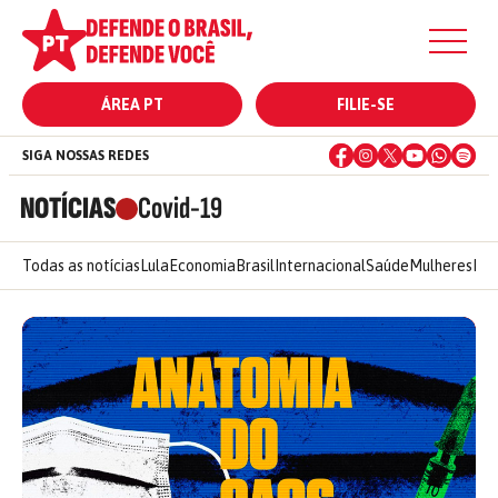
ÁREA PT
FILIE-SE
SIGA NOSSAS REDES
NOTÍCIAS
Covid-19
Todas as notícias
Lula
Economia
Brasil
Internacional
Saúde
Mulheres
Ele