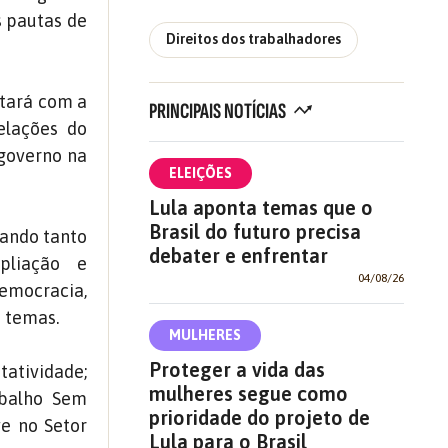
s pautas de
Direitos dos trabalhadores
ntará com a
PRINCIPAIS NOTÍCIAS
elações do
 governo na
ELEIÇÕES
Lula aponta temas que o
Brasil do futuro precisa
cando tanto
debater e enfrentar
pliação e
04/08/26
democracia,
s temas.
MULHERES
Proteger a vida das
tatividade;
mulheres segue como
abalho Sem
prioridade do projeto de
ve no Setor
Lula para o Brasil