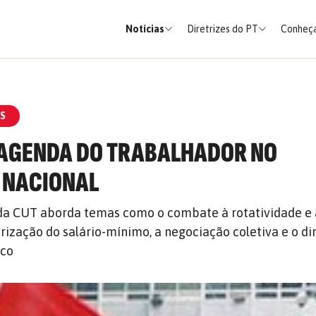
Notícias
Diretrizes do PT
Conheça
S
 AGENDA DO TRABALHADOR NO
 NACIONAL
 da CUT aborda temas como o combate à rotatividade e 
orização do salário-mínimo, a negociação coletiva e o di
ico