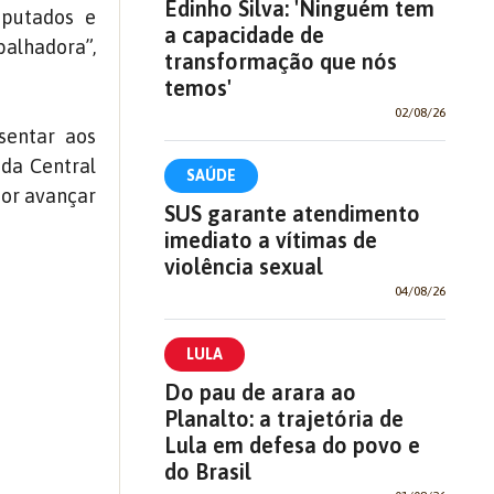
Edinho Silva: 'Ninguém tem
eputados e
a capacidade de
balhadora”,
transformação que nós
temos'
02/08/26
sentar aos
 da Central
SAÚDE
por avançar
SUS garante atendimento
imediato a vítimas de
violência sexual
04/08/26
LULA
Do pau de arara ao
Planalto: a trajetória de
Lula em defesa do povo e
do Brasil