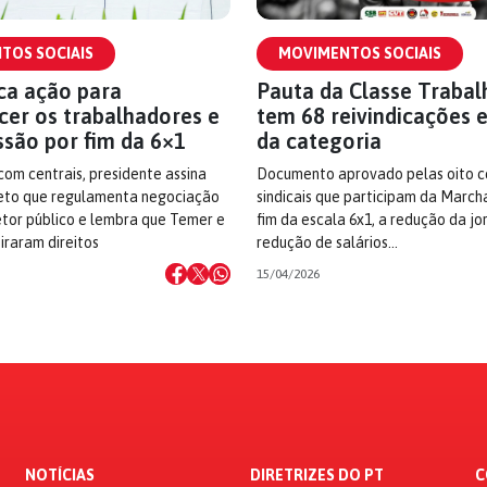
TOS SOCIAIS
MOVIMENTOS SOCIAIS
ica ação para
Pauta da Classe Traba
cer os trabalhadores e
tem 68 reivindicações 
ssão por fim da 6×1
da categoria
om centrais, presidente assina
Documento aprovado pelas oito c
to que regulamenta negociação
sindicais que participam da March
etor público e lembra que Temer e
fim da escala 6x1, a redução da j
iraram direitos
redução de salários…
15/04/2026
NOTÍCIAS
DIRETRIZES DO PT
C