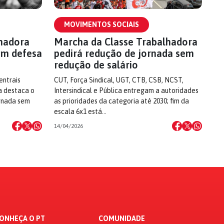
MOVIMENTOS SOCIAIS
lhadora
Marcha da Classe Trabalhadora
em defesa
pedirá redução de jornada sem
redução de salário
entrais
CUT, Força Sindical, UGT, CTB, CSB, NCST,
a destaca o
Intersindical e Pública entregam a autoridades
ornada sem
as prioridades da categoria até 2030; fim da
escala 6x1 está…
14/04/2026
ONHEÇA O PT
COMUNIDADE