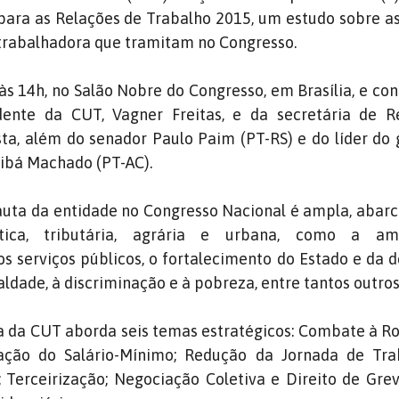
para as Relações de Trabalho 2015, um estudo sobre a
 trabalhadora que tramitam no Congresso.
s 14h, no Salão Nobre do Congresso, em Brasília, e co
dente da CUT, Vagner Freitas, e da secretária de R
ta, além do senador Paulo Paim (PT-RS) e do líder do
ibá Machado (PT-AC).
auta da entidade no Congresso Nacional é ampla, abar
tica, tributária, agrária e urbana, como a am
 serviços públicos, o fortalecimento do Estado e da 
ldade, à discriminação e à pobreza, entre tantos outro
a da CUT aborda seis temas estratégicos: Combate à Ro
ização do Salário-Mínimo; Redução da Jornada de Tr
 Terceirização; Negociação Coletiva e Direito de Gre