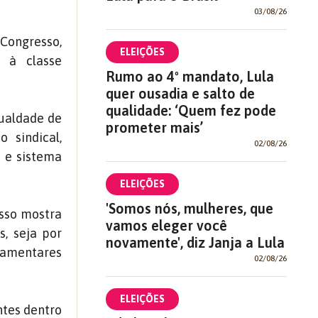
03/08/26
 Congresso,
ELEIÇÕES
 à classe
Rumo ao 4º mandato, Lula
quer ousadia e salto de
qualidade: ‘Quem fez pode
gualdade de
prometer mais’
 sindical,
02/08/26
a e sistema
ELEIÇÕES
'Somos nós, mulheres, que
esso mostra
vamos eleger você
s, seja por
novamente', diz Janja a Lula
lamentares
02/08/26
ELEIÇÕES
ntes dentro