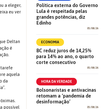
Política externa do Governo
u a eleger,
Lula é respeitada pelas
eixa eu ver
grandes potências, diz
Edinho
05/08/26
que Deltan
ECONOMIA
lação é
BC reduz juros de 14,25%
ação.
para 14% ao ano, o quarto
corte consecutivo
 tarefe
05/08/26
obre aquela
o da
HORA DA VERDADE
a”.
Bolsonaristas e antivacinas
retomam a ‘pandemia de
róximas.
desinformação’
ia possível
05/08/26