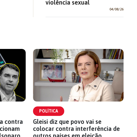
violência sexual
04/08/26
POLÍTICA
a contra
Gleisi diz que povo vai se
 acionam
colocar contra interferência de
lsonaro
outros países em eleição