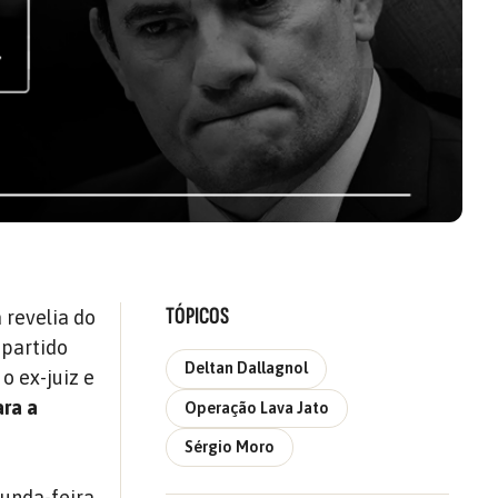
TÓPICOS
 revelia do
 partido
Deltan Dallagnol
o ex-juiz e
ara a
Operação Lava Jato
Sérgio Moro
gunda-feira