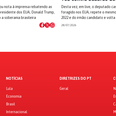
ou nota à imprensa rebatendo as
Desta vez, em live, o deputado ca
residente dos EUA, Donald Trump,
foragido nos EUA, repete o mesmo
 a soberania brasileira
2022 e do irmão candidato e volta
28/07/2026
NOTÍCIAS
DIRETRIZES DO PT
C
Lula
Geral
N
Economia
E
Brasil
C
Internacional
M