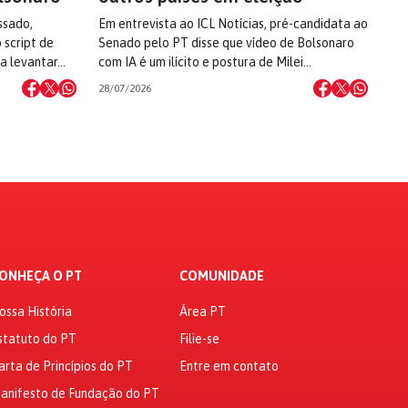
ssado,
Em entrevista ao ICL Notícias, pré-candidata ao
 script de
Senado pelo PT disse que vídeo de Bolsonaro
 a levantar…
com IA é um ilícito e postura de Milei…
28/07/2026
ONHEÇA O PT
COMUNIDADE
ossa História
Área PT
statuto do PT
Filie-se
arta de Princípios do PT
Entre em contato
anifesto de Fundação do PT