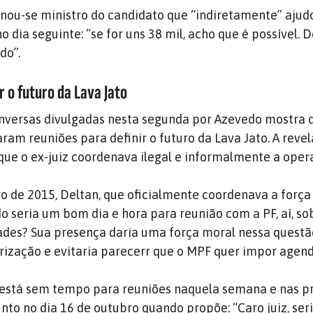
ornou-se ministro do candidato que “indiretamente” ajudo
dia seguinte: “se for uns 38 mil, acho que é possível. D
do”.
 o futuro da Lava Jato
onversas divulgadas nesta segunda por Azevedo mostra 
ram reuniões para definir o futuro da Lava Jato. A reve
ue o ex-juiz coordenava ilegal e informalmente a oper
o de 2015, Deltan, que oficialmente coordenava a força
do seria um bom dia e hora para reunião com a PF, aí, s
ades? Sua presença daria uma força moral nessa questã
rização e evitaria parecerr que o MPF quer impor agend
está sem tempo para reuniões naquela semana e nas p
nto no dia 16 de outubro quando propõe: “Caro juiz, ser