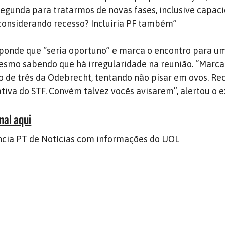
 segunda para tratarmos de novas fases, inclusive capac
considerando recesso? Incluiria PF também”
ponde que “seria oportuno” e marca o encontro para um
esmo sabendo que há irregularidade na reunião. “Marc
o de três da Odebrecht, tentando não pisar em ovos. Re
iva do STF. Convém talvez vocês avisarem”, alertou o ex
nal aqui
cia PT de Notícias com informações do
UOL