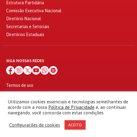
Estrutura Partidária
Comissão Executiva Nacional
Diretório Nacional
Secretarias e Setoriais
Diretórios Estaduais
SIGA NOSSAS REDES
Termos de uso
Política de privacidade
© 2010 - 2026
Utilizamos cookies essenciais e tecnologias semelhantes de
Partido dos Trabalhadores Todos os direitos reservados
acordo com a nossa
Política de Privacidade
e, ao continuar
navegando, você concorda com estas condições.
Configurações de cookies
ACEITO