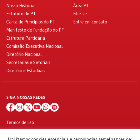
Nossa História
Área PT
Estatuto do PT
Filie-se
Carta de Princípios do PT
Entre em contato
Manifesto de Fundação do PT
Estrutura Partidária
Comissão Executiva Nacional
Diretório Nacional
Secretarias e Setoriais
Diretórios Estaduais
SIGA NOSSAS REDES
Termos de uso
Política de privacidade
© 2010 - 2026
Utilizamos cookies essenciais e tecnologias semelhantes de