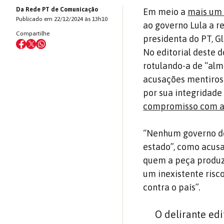
Da Rede PT de Comunicação
Em meio a
mais um 
Publicado em 22/12/2024 às 13h10
ao governo Lula a r
Compartilhe
presidenta do PT, G
No editorial deste 
rotulando-a de “almo
acusações mentirosa
por sua integridade
compromisso com a r
“Nenhum governo do 
estado”, como acusa
quem a peça produ
um inexistente risc
contra o país”.
O delirante edi