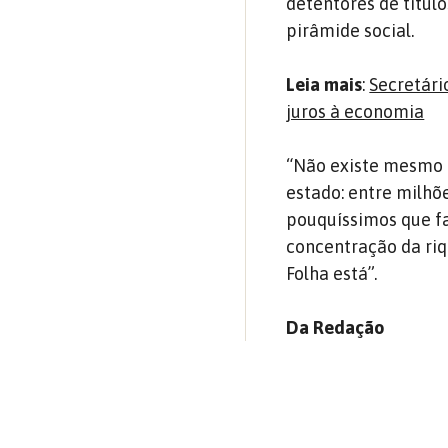
detentores de títul
pirâmide social.
Leia mais
:
Secretári
juros à economia
“Não existe mesmo a
estado: entre milhõ
pouquíssimos que fa
concentração da riqu
Folha está”.
Da Redação