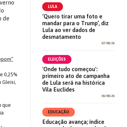
overno
LULA
do
‘Quero tirar uma foto e
o de
mandar para o Trump’, diz
Lula ao ver dados de
desmatamento
07/08/26
Copom”
ELEIÇÕES
'Onde tudo começou':
de 0,25%
primeiro ato de campanha
 Gleisi,
de Lula será na histórica
Vila Euclides
06/08/26
o que
EDUCAÇÃO
ia
Educação avança; índice