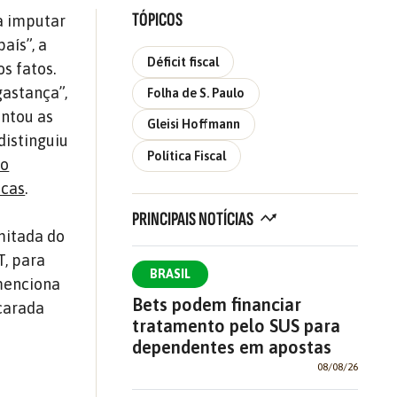
TÓPICOS
ta imputar
aís”, a
Déficit fiscal
s fatos.
gastança”,
Folha de S. Paulo
ontou as
Gleisi Hoffmann
distinguiu
Política Fiscal
 o
icas
.
PRINCIPAIS NOTÍCIAS
mitada do
T, para
BRASIL
 menciona
Bets podem financiar
scarada
tratamento pelo SUS para
dependentes em apostas
08/08/26