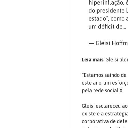
hiperinflação,
do presidente L
estado”, como 
um déficit de…
— Gleisi Hoffm
Leia mais
:
Gleisi al
“Estamos saindo de 
este ano, um esforço
pela rede social X.
Gleisi esclareceu a
existe é a estratég
corporativa de def