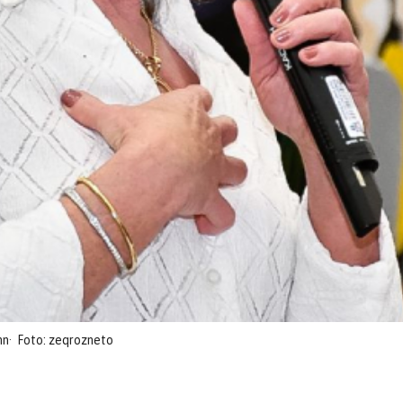
nn
Foto: zeqrozneto