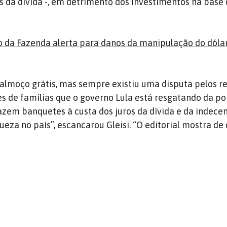
os da dívida -, em detrimento dos investimentos na base
o da Fazenda alerta para danos da manipulação do dólar
lmoço grátis, mas sempre existiu uma disputa pelos r
es de famílias que o governo Lula está resgatando da po
zem banquetes à custa dos juros da dívida e da indece
eza no país”, escancarou Gleisi. “O editorial mostra de