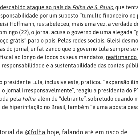
descabido ataque ao país da
Folha de S. Paulo
, que ten
esponsabilidade por um suposto “tumulto financeiro no p
leisi Hoffmann, restabeleceu, mais uma vez, a verdade do
domingo (22), o jornal acusa o governo de uma alegada “
ço grátis” para o país. Pelas redes sociais, Gleisi desm
s do jornal, enfatizando que o governo Lula sempre se 
 fiscal ao longo de todos os seus mandatos,
reafirmando
esponsabilidade e a sustentabilidade das contas públ
presidente Lula, inclusive este, praticou “expansão ili
 o jornal irresponsavelmente”, reagiu a presidenta do P
zida pela
Folha
, além de “delirante”, sobretudo quando
o de hiperinflação no Brasil, também “é uma aposta de
torial da
@folha
hoje, falando até em risco de