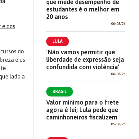
 da
que mede desempenho de
estudantes é o melhor em
20 anos
06/08/26
 e dos
LULA
ecursos do
'Não vamos permitir que
liberdade de expressão seja
breza e os
confundida com violência'
nte
06/08/26
 que lado a
BRASIL
Valor mínimo para o frete
agora é lei; Lula pede que
caminhoneiros fiscalizem
05/08/26