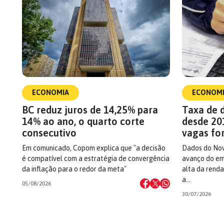
ECONOMIA
ECONOM
BC reduz juros de 14,25% para
Taxa de 
14% ao ano, o quarto corte
desde 20
consecutivo
vagas fo
Em comunicado, Copom explica que "a decisão
Dados do No
é compatível com a estratégia de convergência
avanço do em
da inflação para o redor da meta"
alta da rend
a…
05/08/2026
30/07/2026