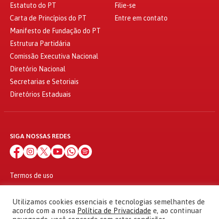
Estatuto do PT
Filie-se
Carta de Princípios do PT
Entre em contato
Manifesto de Fundação do PT
Estrutura Partidária
Comissão Executiva Nacional
Diretório Nacional
Secretarias e Setoriais
Diretórios Estaduais
SIGA NOSSAS REDES
Termos de uso
Política de privacidade
© 2010 - 2026
Utilizamos cookies essenciais e tecnologias semelhantes de
Partido dos Trabalhadores Todos os direitos reservados
acordo com a nossa
Política de Privacidade
e, ao continuar