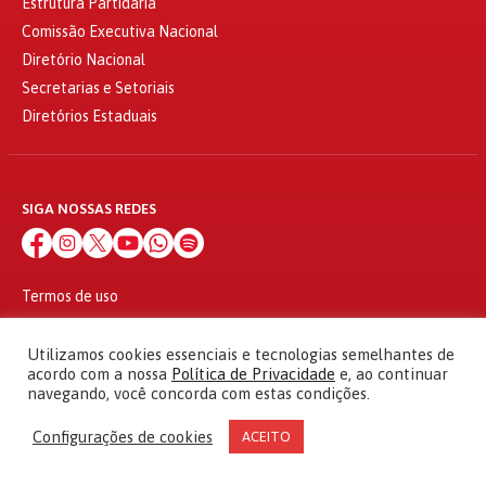
Estrutura Partidária
Comissão Executiva Nacional
Diretório Nacional
Secretarias e Setoriais
Diretórios Estaduais
SIGA NOSSAS REDES
Termos de uso
Política de privacidade
© 2010 - 2026
Utilizamos cookies essenciais e tecnologias semelhantes de
Partido dos Trabalhadores Todos os direitos reservados
acordo com a nossa
Política de Privacidade
e, ao continuar
navegando, você concorda com estas condições.
Configurações de cookies
ACEITO