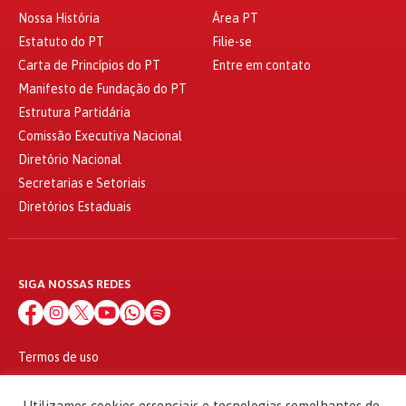
Nossa História
Área PT
Estatuto do PT
Filie-se
Carta de Princípios do PT
Entre em contato
Manifesto de Fundação do PT
Estrutura Partidária
Comissão Executiva Nacional
Diretório Nacional
Secretarias e Setoriais
Diretórios Estaduais
SIGA NOSSAS REDES
Termos de uso
Política de privacidade
© 2010 - 2026
Utilizamos cookies essenciais e tecnologias semelhantes de